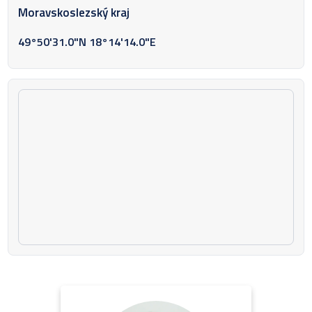
Moravskoslezský kraj
49°50'31.0"N 18°14'14.0"E