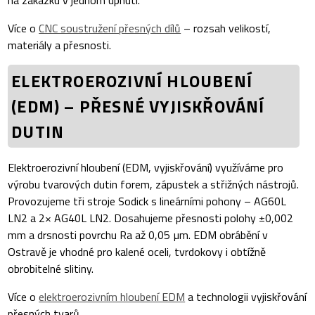
Více o
CNC soustružení přesných dílů
– rozsah velikostí,
materiály a přesnosti.
ELEKTROEROZIVNÍ HLOUBENÍ
(EDM) – PŘESNÉ VYJISKŘOVÁNÍ
DUTIN
Elektroerozivní hloubení (EDM, vyjiskřování) využíváme pro
výrobu tvarových dutin forem, zápustek a střižných nástrojů.
Provozujeme tři stroje Sodick s lineárními pohony – AG60L
LN2 a 2× AG40L LN2. Dosahujeme přesnosti polohy ±0,002
mm a drsnosti povrchu Ra až 0,05 µm. EDM obrábění v
Ostravě je vhodné pro kalené oceli, tvrdokovy i obtížně
obrobitelné slitiny.
Více o
elektroerozivním hloubení EDM
a technologii vyjiskřování
přesných tvarů.