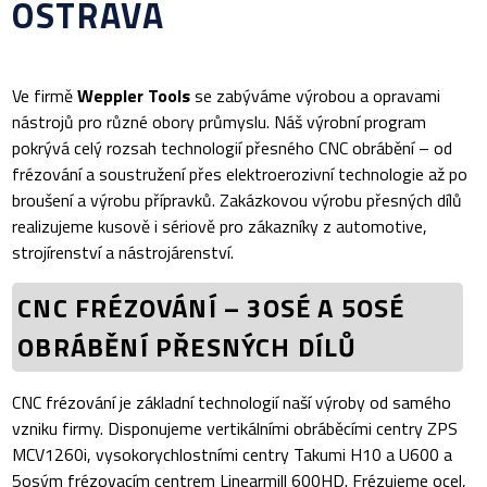
OSTRAVA
Ve firmě
Weppler Tools
se zabýváme výrobou a opravami
nástrojů pro různé obory průmyslu. Náš výrobní program
pokrývá celý rozsah technologií přesného CNC obrábění – od
frézování a soustružení přes elektroerozivní technologie až po
broušení a výrobu přípravků. Zakázkovou výrobu přesných dílů
realizujeme kusově i sériově pro zákazníky z automotive,
strojírenství a nástrojárenství.
CNC FRÉZOVÁNÍ – 3OSÉ A 5OSÉ
OBRÁBĚNÍ PŘESNÝCH DÍLŮ
CNC frézování je základní technologií naší výroby od samého
vzniku firmy. Disponujeme vertikálními obráběcími centry ZPS
MCV1260i, vysokorychlostními centry Takumi H10 a U600 a
5osým frézovacím centrem Linearmill 600HD. Frézujeme ocel,