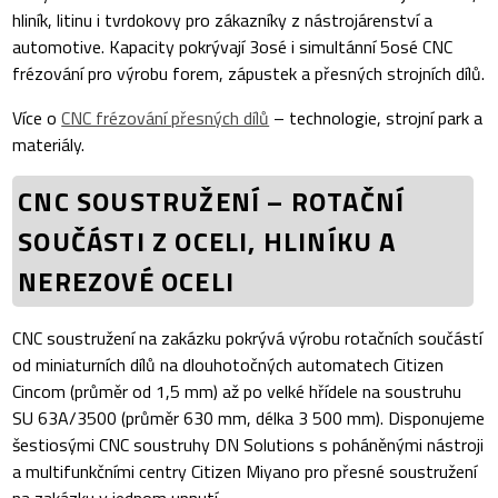
hliník, litinu i tvrdokovy pro zákazníky z nástrojárenství a
automotive. Kapacity pokrývají 3osé i simultánní 5osé CNC
frézování pro výrobu forem, zápustek a přesných strojních dílů.
Více o
CNC frézování přesných dílů
– technologie, strojní park a
materiály.
CNC SOUSTRUŽENÍ – ROTAČNÍ
SOUČÁSTI Z OCELI, HLINÍKU A
NEREZOVÉ OCELI
CNC soustružení na zakázku pokrývá výrobu rotačních součástí
od miniaturních dílů na dlouhotočných automatech Citizen
Cincom (průměr od 1,5 mm) až po velké hřídele na soustruhu
SU 63A/3500 (průměr 630 mm, délka 3 500 mm). Disponujeme
šestiosými CNC soustruhy DN Solutions s poháněnými nástroji
a multifunkčními centry Citizen Miyano pro přesné soustružení
na zakázku v jednom upnutí.