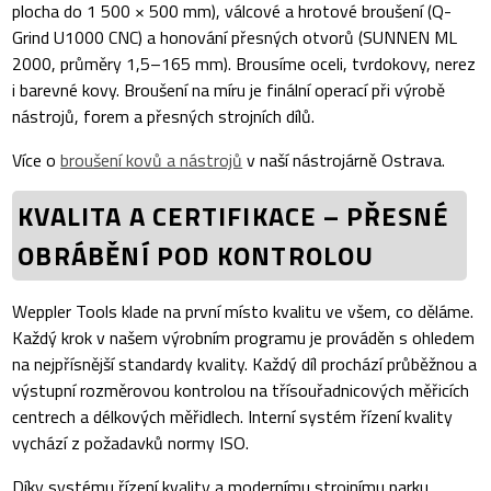
plocha do 1 500 × 500 mm), válcové a hrotové broušení (Q-
Grind U1000 CNC) a honování přesných otvorů (SUNNEN ML
2000, průměry 1,5–165 mm). Brousíme oceli, tvrdokovy, nerez
i barevné kovy. Broušení na míru je finální operací při výrobě
nástrojů, forem a přesných strojních dílů.
Více o
broušení kovů a nástrojů
v naší nástrojárně Ostrava.
KVALITA A CERTIFIKACE – PŘESNÉ
OBRÁBĚNÍ POD KONTROLOU
Weppler Tools klade na první místo kvalitu ve všem, co děláme.
Každý krok v našem výrobním programu je prováděn s ohledem
na nejpřísnější standardy kvality. Každý díl prochází průběžnou a
výstupní rozměrovou kontrolou na třísouřadnicových měřicích
centrech a délkových měřidlech. Interní systém řízení kvality
vychází z požadavků normy ISO.
Díky systému řízení kvality a modernímu strojnímu parku