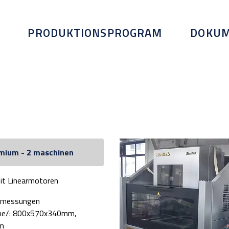
PRODUKTIONSPROGRAM
DOKUM
emium - 2 maschinen
it Linearmotoren
bmessungen
öhe/: 800x570x340mm,
mm