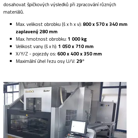
dosahovat špičkových výsledků při zpracování různých
materiálů.
Max. velikost obrobku (š x h x v):
800 x 570 x 340 mm
zaplavený 280 mm
Max. hmotnost obrobku:
1 000 kg
Velikost vany (š x h):
1 050 x 710 mm
X/Y/Z - pojezdy os:
600 x 400 x 350 mm
Maximální úhel řezu osy U/V:
29°