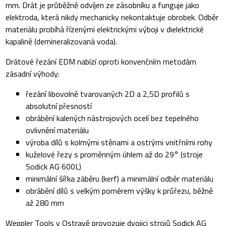
mm. Drát je průběžně odvíjen ze zásobníku a funguje jako
elektroda, která nikdy mechanicky nekontaktuje obrobek. Odběr
materiálu probíhá řízenými elektrickými výboji v dielektrické
kapalině (demineralizovaná voda).
Drátové řezání EDM nabízí oproti konvenčním metodám
zásadní výhody:
řezání libovolně tvarovaných 2D a 2,5D profilů s
absolutní přesností
obrábění kalených nástrojových ocelí bez tepelného
ovlivnění materiálu
výroba dílů s kolmými stěnami a ostrými vnitřními rohy
kuželové řezy s proměnným úhlem až do 29° (stroje
Sodick AG 600L)
minimální šířka záběru (kerf) a minimální odběr materiálu
obrábění dílů s velkým poměrem výšky k průřezu, běžně
až 280 mm
Weppler Tools v Ostravě provozuje dvojici strojů Sodick AG