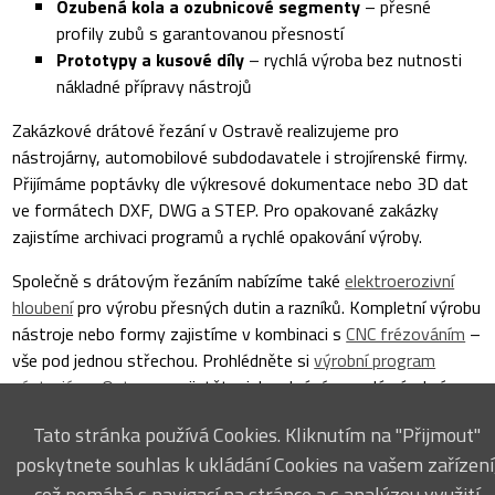
Ozubená kola a ozubnicové segmenty
– přesné
profily zubů s garantovanou přesností
Prototypy a kusové díly
– rychlá výroba bez nutnosti
nákladné přípravy nástrojů
Zakázkové drátové řezání v Ostravě realizujeme pro
nástrojárny, automobilové subdodavatele i strojírenské firmy.
Přijímáme poptávky dle výkresové dokumentace nebo 3D dat
ve formátech DXF, DWG a STEP. Pro opakované zakázky
zajistíme archivaci programů a rychlé opakování výroby.
Společně s drátovým řezáním nabízíme také
elektroerozivní
hloubení
pro výrobu přesných dutin a razníků. Kompletní výrobu
nástroje nebo formy zajistíme v kombinaci s
CNC frézováním
–
vše pod jednou střechou. Prohlédněte si
výrobní program
nástrojárny Ostrava
a zjistěte, jak pokrýváme celý výrobní
řetězec.
Tato stránka používá Cookies. Kliknutím na "Přijmout"
MÁTE DOTAZ NEBO CHCETE VYUŽÍT NAŠICH
poskytnete souhlas k ukládání Cookies na vašem zařízení
SLUŽEB?
což pomáhá s navigací na stránce a s analýzou využití